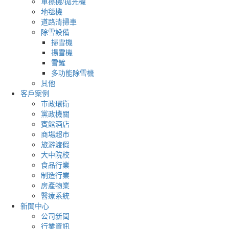
單擦機/拋光機
地毯機
道路清掃車
除雪設備
掃雪機
揚雪機
雪鏟
多功能除雪機
其他
客戶案例
市政環衛
黨政機關
賓館酒店
商場超市
旅游渡假
大中院校
食品行業
制造行業
房產物業
醫療系統
新聞中心
公司新聞
行業資訊