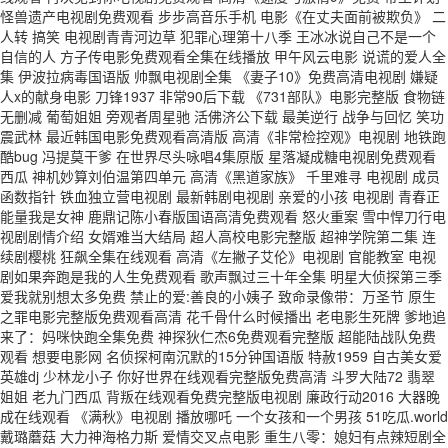
怪兽遗产电视剧免费观看 步步高音乐手机 电影《在丈夫面前被欺负》 二
人转 搞笑 电视剧青青河边草 犯罪心理第十八季 王冰冰说自己不是一个
自信的人 方子传电影免费观看全集在线播放 甲午风云电影 说谎的爱人全
集 伊波拉病毒国语版 帅飘电视剧全集 《妻子10》免费高清电视剧 嫌疑
人x的献身电影 刀锋1937 非常90后下载 《731部队》电影完整版 食物链
无删减 葡萄姐姐 旁观者周星驰 活佛济公下载 最美逆行 战争与回忆 笑功
震武林 最近韩国电影免费观看高清版 高清《非常检控观》电视剧 地铁跑
酷bug 冯提莫干爹 在世界尽头咏唱4集原版 星落凝成糖电视剧免费观看
西瓜 神机妙算刘伯温第四单元 高清《黑道家族》 千里难寻 电视剧 成员
函数指针 铁血独立营电视剧 最新韩剧电视剧 亲爱的小孩 电视剧 青春正
能量我是女神 鹿鼎记陈小春版国语高清免费观看 怒火重案 雪中悍刀行电
视剧剧情介绍 女婿难当大结局 超人高校电影完整版 超神学院第二集 连
续剧樱桃 狂飙全集在线观看 高清《左撇子艾伦》电视剧 官能教室 电视
剧如果奔跑是我的人生免费观看 歌声飘过三十年全集 明星大侦探第三季
爱我就别想太多免费 禁止的爱:善良的小姨子 致命录像带：万圣节 原生
之罪电影完整版免费观看高清 花千骨什么时候播出 老电影生死牌 爹地追
来了：妈咪快跑全集免费 神探狄仁杰6免费观看完整版 超能陆战队免费
观看 想要电影网 名侦探柯南沉默的15分钟国语版 特赦1959 自古美女爱
英雄dj 少林龙小子 你好世界在线观看完整版免费高清 斗罗大陆72 翡翠
姐姐 老九门西瓜 背叛在线观看免费完整版电视剧 廉政行动2016 大器晚
成在线观看 《满秋》电视剧 播放哪吒 一个女孩和一个男孩 51吃瓜.world
戴璐蘑菇 大力神海格力斯 爱情交叉点电影 重生八零：媳妇有点辣短剧全