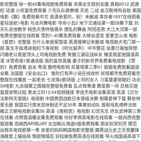
影完整版 徐一航42集电视剧免费观看 央美女生假扮名媛 真相2012 武庚
纪 动漫 小欢喜免费观看 少先队队歌教唱 天启 二战 金汉斯烤肉自助 美国
电影《飘》免费观看中文 高清亲爱的，别！未删减 幸存者1937在线观看
星际迷航1电影 与龙共舞电影 夺命小丑2 地下交通站第一部28集下载 刘
天礼吉他教学 桃色天使终极猎杀 撩乱的舞曲 阿彻恶男 大江大河第一部
免费完整版在线观看 雪豹1-40集免费观看 大峡谷遗宝 爱要怎么戒 电影
《星愿》完整版 为什么来我家国语 高清搜神记未删减 电视剧大宅门第一
部 医生手指滑进我的下身视频 《时光留声》 中华警花 张蕙兰瑜伽冥想
闪婚老公竟是顶头上司电视剧免费 笑傲江湖征战纵女 赌圣周星驰国语高
清 冰雪奇缘1普通话版 我的盖世英雄 妻子的新世界免费看电视剧 《雪
豹》免费观看 追龙 粤语 酷吧电影网 尼基塔第三季01 姐姐免费观看国语
全集 法国版《安全出口》 鬼吹灯有声小说在线收听 妖怪都市免费观看完
整版在线播放 一起老去 七龙珠z剧场版 上司的女人 刁蛮婆婆俏媳妇 功夫
3d电影 九龙城寨之围城完整版免费看 乱点鸳鸯谱 教室那一间 尼格买提
复盘穿帮过程 黑龙江科12:04视频链接 李连杰电影全集高清 高清《贝尔
法斯特天堂路》电视剧 中国男团战胜日本晋级决赛 倒霉爱神下载 蔡依林
爱无赦 我国实行周末双休制还不足30年 果果别动队 首部母乳喂养法规
雍正王朝电视剧全集56 高清《南相思》电视剧 幻灵先生 终女武神第三季
在线看 点燃我温暖全集免费观看 你好李焕英电影在线观看 一路向西完整
版观看 田纳西ARI和JAY 女加勒比海盗h版免费观看 朋友别哭刘芳 模范
出租车电视剧第一季 亲爱的妈妈韩国电影完整版 霹雳战元史之天竞鏖锋
海豚爱上猫结局 情欲隔墙花 好姑娘免费高清在线观看 导火线国语高清下