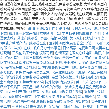
变动漫在线免费观看 生死线电视剧全集免费观看完整版 大博弈电视剧在
线观看 情深深雨蒙蒙免费观看完整版高清 电视剧隋唐演义62集免费观看
平凡的浮生 公司职员 电影 两个女人的诱惑 大器晚成在线观看 安徽卫视
甄嬛传首映礼完整版 干干人人 上错花轿嫁对郎吻戏 电影《魔女3》超清
在线观看 暴劫倾情电影 史泰龙电影国语 反转人生电视剧免费观看完整版
主站蜘蛛池模板：
高清《俄版女儿国》高清版
|
我的人间烟火电视剧免费
下载
|
和部长一起出差旅日本电影叫什么
|
学生特殊的按摩精油
|
台剧《浪
漫女家教》黛比在线观看
|
泰国小姑娘中文版
|
美味妹妹
|
默杀简介
|
妻子
8免费完整版高清在线观看全集
|
宣判电视剧免费观看全集高清
|
《和讨厌
的部长出差旅》在线
|
铁血丹心什么意思
|
百亿富豪
|
电视剧飞哥大英雄在
线观看
|
王岳伦陪王诗龄拍汉服写真
|
色情玉蒲之玉女心经电影
|
桑德拉·拉
索《啄木鸟》
|
康熙王朝50集全免费播放
|
圣诞十二劫
|
丈夫的上司来家拜
访在线观看
|
保罗保罗一家免费观看
|
下载,强奸强奸
|
妻子的朋友来家里做
客
|
美国疯狂做人爱视频
|
叛逆的鲁鲁修第二季
|
电视剧追鱼传奇全集
|
风
雨哈佛路
|
青梅竹马是消防员全集
|
《东北剿匪记》电视剧
|
V酒店在线观
看
|
你的婚礼电影免费观看完整版
|
亲爱的客栈第二季
|
斯托娅电影
|
顺治
皇帝出家偈
|
王蓉蓉龙凤呈祥
|
特殊按摩3免费观看
|
美国共和党领袖：已
经炒了佩洛西
|
满天星《瓜达卢佩的玫瑰》
|
流金岁月电视剧免费观看全
集
|
东北告别天团在线观看
|
女版加勒比海盗免费完整版
|
海贼王中文版
|
loveme枫和铃声樱花
|
中字HD为丈夫的下属的成就
|
冷风暴剧情
|
禁止想
象韩国电影原唱完整版
|
漂亮的保姆五完整版免费
|
魔幻时刻
|
女子推理社
第二季
|
扫黑风暴21集在线观看
|
金银悔1—5hd普通话
|
回复术士的重来