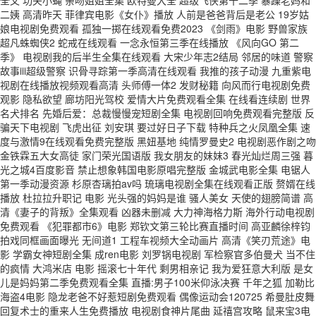
二姨 高清昨天 菲律宾电影《女仆》播放 人前是爸爸背后是老公 19岁姑
娘电视剧免费观看 孤独一掷在线观看免费2023 《剑雨》电影 野兽家族
超凡蛛蜘侠2 蛇戒在线观看 一念永恒第三季在线播放 《风向GO 第二
季》 电视剧我的后半生全集在线观看 大宋少年志2结局 邻居的味道 警察
故事iii超级警察 识骨寻踪第一季高清在线观看 我推的孩子动漫 九重紫电
视剧在线播放视频观看高清 头师傅一体2 发财秘籍 向风而行电视剧免费
观影 隐私欲望 廊坊阳光驾校 爱情大片免费观看全集 在线看连续剧 世界
名犬排名 先婚后爱：总裁慢慢宠短剧全集 电视剧回响免费观看完整版 反
骗天下电视剧 飞虎出征 刘安琪 要过好日子下载 特种兵之火凤凰全集 速
度与激情9在线观看免费完整版 黑妞基地 纯情罗曼史2 电视剧恶作剧之吻
金铁霖五大女高徒 家门荣光国语版 我女朋友的妺妺3 春光灿烂周三强 暮
光之城4百度影音 禁止想象韩国电影原唱完整版 金城武电影全集 电锯人
第一季动漫资源 杉原杏璃拍av吗 琉璃电视剧全集在线观看正版 赘婿在线
播放 杜拉拉升职记 电影 光头强的妈妈是谁 骚人美女 天使的翅膀简谱 高
清《妻子的背叛》全集观看 凶器未删减 大力神海格力斯 海外行动电视剧
免费观看 《犯罪都市6》电影 郑钦文第三轮比赛直播时间 高亚麟徐梓钧
拍戏同框画面曝光 无间道1 工程车视频大全动画片 高清《笑刃荒途》电
影 学霸女神短剧全集 成ren电影 刘罗锅电视剧 军检察官多伯曼犬 当不住
的疯情 大鸿米店 电影 摇滚七十年代 剩男相亲记 我为爱狂意大利版 是女
儿是妈妈第二季免费观看全集 直播:男子100米仰泳决赛 千年之狐 加勒比
海盗4电影 隐龙老爸不好惹短剧免费观看 偶像运动会120725 希曼肚皮舞
回复术士的重来人生免费播放 电视剧食神片尾曲 延禧宫攻略 鼠来宝3电