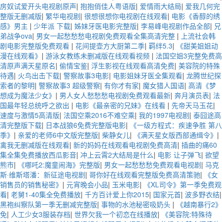
房奴试爱开头电视剧原声
|
抱抱俏佳人粤语版
|
爱情雨大结局
|
爱我几何完
整版无删减版
|
繁华电视剧
|
很想很想你电视剧在线观看
|
电影《香醇的绣
感》男主
|
少年派 下载
|
姊妹牙医电影完整版
|
李易峰电视剧作品全部
|
兄
弟战争ova
|
男女一起愁愁愁电视剧免费观看全集高清完整
|
上流社会韩
剧电影完整版免费观看
|
花间提壶方大厨第二季
|
羁绊5.3
|
《甜美姐姐动
漫在线观看》
|
游泳女教练未删减版在线观看视频
|
法国空姐3完整免费高
清原声满天星原名
|
偷情宝鉴
|
浮生影视在线观看高清免费
|
美容院的特殊
待遇
|
火鸟出击下载
|
警察故事3电影
|
电影姐妹牙医全集观看
|
龙腾世纪探
索者的黎明
|
警察故事3 超级警察
|
有你才有家
|
魔女猎人国语
|
高清《梦
想成为魔法少女》
|
男人女人愁愁愁电视剧免费观看最新
|
奔月演员表
|
法
国最年轻总统呼之欲出
|
电影《最亲密的兄妹》在线看
|
先帝天马玉花
|
速度与激情5高清版
|
法国空乘2016不难空乘
|
我的1997电视剧
|
泰囧途高
清完整版下载
|
日本战狼6免费完整版电影
|
《一级方程式：疾速争胜 第八
季》
|
亲爱的老师6中文版完整版
|
柴静女儿
|
《满天星女版西部通缉令》
|
禽我无删减版在线观看
|
新的妈妈在线观看电视剧免费高清
|
插曲的痛60
集全集免费播放西瓜影音
|
冲上云霄2大结局是什么
|
电影 让子弹飞
|
欲望
熊市
|
《哪吒2:魔童闹海》完整版
|
男女一起愁愁愁免费观看电视剧
|
马克
斯·维斯塔潘：新征途电视剧
|
哥你好在线观看完整版免费高清策驰
|
《女
销售员的销售秘密》
|
元宵晚会小品
|
玉米电影
|
《XL司令》第一季免费观
看
|
老舅1-40集全免费播放
|
千方百计爱上你2015
|
国家元首
|
波多野衣结
|
黑袍纠察队第一季无删减完整版
|
事物的水池秘密吸奶头
|
《越南暴行2》
免
|
人工少女3服装存档
|
世界欠我一个初恋在线播放
|
《美容院:特殊待