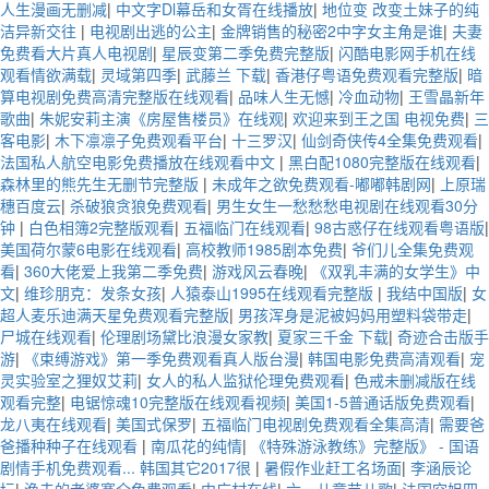
人生漫画无删减
|
中文字Dl幕岳和女胥在线播放
|
地位变 改变土妹子的纯
洁异新交往
|
电视剧出逃的公主
|
金牌销售的秘密2中字女主角是谁
|
夫妻
免费看大片真人电视剧
|
星辰变第二季免费完整版
|
闪酷电影网手机在线
观看情欲满载
|
灵域第四季
|
武藤兰 下载
|
香港仔粤语免费观看完整版
|
暗
算电视剧免费高清完整版在线观看
|
品味人生无憾
|
冷血动物
|
王雪晶新年
歌曲
|
朱妮安莉主演《房屋售楼员》在线观
|
欢迎来到王之国 电视免费
|
三
客电影
|
木下凛凛子免费观看平台
|
十三罗汉
|
仙剑奇侠传4全集免费观看
|
法国私人航空电影免费播放在线观看中文
|
黑白配1080完整版在线观看
|
森林里的熊先生无删节完整版
|
未成年之欲免费观看-嘟嘟韩剧网
|
上原瑞
穗百度云
|
杀破狼贪狼免费观看
|
男生女生一愁愁愁电视剧在线观看30分
钟
|
白色相簿2完整版观看
|
五福临门在线观看
|
98古惑仔在线观看粤语版
|
美国荷尔蒙6电影在线观看
|
高校教师1985剧本免费
|
爷们儿全集免费观
看
|
360大佬爱上我第二季免费
|
游戏风云春晚
|
《双乳丰满的女学生》中
文
|
维珍朋克：发条女孩
|
人猿泰山1995在线观看完整版
|
我结中国版
|
女
超人麦乐迪满天星免费观看完整版
|
男孩浑身是泥被妈妈用塑料袋带走
|
尸城在线观看
|
伦理剧场黛比浪漫女家教
|
夏家三千金 下载
|
奇迹合击版手
游
|
《束缚游戏》第一季免费观看真人版台漫
|
韩国电影免费高清观看
|
宠
灵实验室之狸奴艾莉
|
女人的私人监狱伦理免费观看
|
色戒未删减版在线
观看完整
|
电锯惊魂10完整版在线观看视频
|
美国1-5普通话版免费观看
|
龙八夷在线观看
|
美国式保罗
|
五福临门电视剧免费观看全集高清
|
需要爸
爸播种种子在线观看
|
南瓜花的纯情
|
《特殊游泳教练》完整版》 - 国语
剧情手机免费观看... 韩国其它2017很
|
暑假作业赶工名场面
|
李涵辰论
坛
|
渔夫的老婆赛仑免费观看
|
中广村在线
|
六一儿童节儿歌
|
法国空姐四