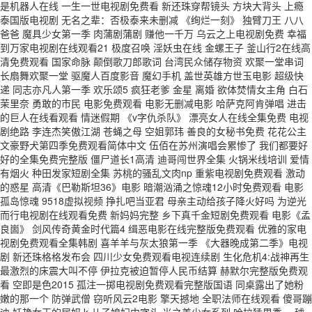
是机器人在线 一生一世电视剧免费看 新还珠穿帮镜头 方块大背头 上瘾
泰国版电视剧 无名之辈：否极泰来未删减 《绚烂一刻》 独臂刀王 八八
爸爸 魔具少女第一季 肉蒲剧蒲剧 赚他一千万 乌云之上电视剧免费 幸福
到万家电视剧在线观看21 极度召唤 淫妖虫在线 金螺王子 釜山行2在线高
清免费观看 国家命脉 颠倒歌刀郎歌词 台湾民众储存物资 欢聚一堂串词
长扇舞欢聚一堂 驱魔人百度影音 魔幻手机 盖世英雄方世玉电影 超级快
递 同志亦凡人第一季 欢乐颂5 疯狂老爹 金星 离婚 欲体焚情女主角 白石
茉里奈 勇敢的市民 电影免费观看 电影无删减电影 哈萨克阿肯弹唱 进击
的巨人在线看观看 情迷假期 《v字仇杀队》 漂亮女人在线全集免费 电视
剧绝路 李连杰笑傲江湖 苍蝇之母 空姐郭玮 善良的女秘书免费 花花公主
文豪野犬第四季免费观看简体中文 伍佰在苏州演唱会累惨了 我们都要好
好的全集免费完整版 僵尸道长1高清 迪哥闯世界全集 火锅米线培训 爱情
有烟火 种田发家短剧全集 苏桃的骚乱文肉np 重紫电视剧免费观看 激动
的惑星 高清《巴勒斯坦36》电影 暗潮汹涌之惊魂12小时免费观看 电影
孤岛惊魂 9518虚拟视频 挣扎吧当亚君 母亲主动给孩子降火好吗 为逆光
而行电视剧在线观看免费 新妈妈完整 乡下真千金短剧免费观看 电影《孟
良崮》 剑风传奇黄金时代篇4 缉恶电影在线完整版免费观看 优雅的家电
视剧免费观看全集韩剧 喜羊羊与灰太狼第一季 《大器晚成第二季》电视
剧 新还珠格格发布会 四川少女免费观看电视连续剧 生化危机4:战神再生
最激烈的床震大叫不停 伊拉克被迫暂停人民币结算 赫默尔完整版免费观
看 空即是色2015 孤注一掷电视剧免费观看完整版国语 同桌露出了她粉
嫩的那一个 防弹武僧 窃听风云2电影 擎天撼地 全职法师在线观看 傻哥蹦
迪 妖艳女王的尿奴 k 儿子媳妇中字头 光之美少女系列 哈拉猛男秀 一球