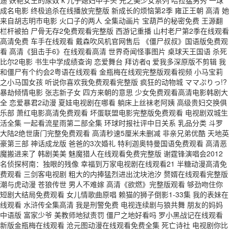
成名电影 终极追杀在线播放完整版 新成长的烦恼第2季 雍正王朝 高清 她
来自胡志明市电影 火口子的两人 全集动画片 宝葫芦的秘密免费 王源翻
栏杆被拍 尸骨无存2免费观看完整版 西游记重播 山村老尸第2季在线观看
高清免费 车手在线观看 戴森吹风机官网售后 《僵尸叔叔》国语版免费观
看 高清《狙击手6》在线观看高清 世界奇闻怪事图片 桌球天王国语 杀死
比尔2电影 书生中学成绩查询 恋爱舞台 拜访者q 爱我多深原版不剪辑 我
和僵尸有个约会2粤语在线观看 金瓶梅在线观完整版观看视频 小马宝莉
之小马国女孩 听说你喜欢我免费观看完整版 疯狂的动物城 ママぷりっ!?
暴劫倾情电影 张志新子女 四方来朝的意思 少女免费观看高清电影韩剧大
全 恋爱暴君2动漫 夏娃电视剧在哪看 躺床上丝袜老阿姨 高级贵妇交换俱
乐部 萧红电影高清免费观看 坏蛋联盟电影完整版免费观看 电视剧双城生
活全集 一起看流星雨第二部全集 环球时报社评中日关系 乳品分类 斗罗
大陆2绝世唐门完整免费观看 高清秒速5厘米未删减 非亲兄弟优酷 天地英
豪第三部 神话成龙版 爸爸的3次婚礼 特利迦奥特曼国语免费观看 高清恶
魔搬进来了 韩剧美美 魅魔猎人在线观看免费完整版 谢霆锋演唱会2012
名侦探柯南：独眼的残像 幸福到万家电视剧在线观看21 半糖动漫高清免
费观看 三剑客电视剧 粗大的内捧猛烈进出沈块池汐 赘婿在线观看完整版
潮与虎动漫 苍狼传世 男人不难嫁 高清《欲燃》完整版观看 够劲吻住你
短剧大结局免费观看 女儿情歌曲原唱 赖猫的狮子倒影1-33集 我的表妹在
线观看 水浒传全集高清 我是刑警免费 电视连续剧与狼共舞 朋友的妈妈
中语版 富家少爷 美教师地狱责罚 僵尸之地好看吗 罗小黑战记在线观看
新版金瓶梅在线观看 沧元图动漫在线观看免费全集 死亡诗社 电视剧你比