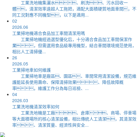
工業洗地機集灑水、刷洗、污水回收一
體，清潔效率遠超人工拖把，適配大面積硬質地面車間，不
同工況對應不同機型，以下是適用...
02
2026.06
工業掃地機適合食品加工車間清潔用嗎
工業掃地機經過選型優化后，十分適合食品加工車間保潔作
業，但需選用食品級專用機型，結合車間環境規范使用，
相比人工清掃優...
26
2026.05
工業掃地車如何維護
工業掃地車是廠區、園區、車間常用清潔設備，規范維
護能延長使用壽命、保障清掃效果、降低故障概
率。維護工作分為每日巡檢、...
04
2026.03
工業洗地機清潔效率如何
工業洗地機是工廠、倉庫、商場、停車場
等大面積場所的核心清潔設備，相比傳統人工清潔，其清潔效
率、清潔質量、經濟性與安全...