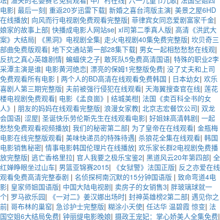
电影
|
最后一刻
|
重返20岁迅雷下载
|
新婚之喜台湾版主演
|
美景之屋6HD
在线播放
|
向风而行电视剧免费观看完整版
|
菲律宾女同恋爱剧富家千金
|
娘家的故事上部
|
快播成电影人网站se
|
xl司第二季真人版
|
高清《洪武大
案》大结局
|
《黑洞》电视剧全集
|
走火电视剧40集免费完整版
|
坎贝奇三
部曲免费版观看
|
地下交通站第一部28集下载
|
男女一起相愁愁愁在线观
|
反抗之真心英雄剧情
|
蝙蝠侠之子
|
敢死队5免费高清国语
|
特殊的职业2李
采潭主演是谁
|
电影黄河绝恋
|
漂亮的保姆1完整版免费
|
没了丈夫和上司
免费观看所有电影
|
两个人的BD高清在线观看免费韩国
|
日本幼女
|
欢乐
喜剧人第三期完整版
|
夫前被强行侵犯在线观看
|
天海翼搜查官在线
|
莲花
楼电视剧免费观看
|
电影《孟良崮》
|
结城美柑
|
法国《卖百科全书的女
人》
|
朋友的妈妈在线观看完整版
|
浪漫女家教
|
北京志宏餐饮公司
|
双龙
会国语
|
涩屋
|
圣诞快乐劳伦斯先生在线观看电影
|
好姐妹高清韩剧
|
一起
愁愁免费观看视频播放
|
我们的秘密第二部
|
为了皇帝在在线观看
|
金瓶梅
电影在线完整版观看
|
美味快递员的特殊待遇
|
杀狼花全集在线观看
|
韩国
电影销售秘密
|
情事电影韩国伦理片在线播放
|
欢乐家长群2电视剧免费播
放完整版
|
逃亡香格里拉
|
官人我要之极乐宝鉴2
|
黑道风云20年第四部
|
全
红婵睁眼坐过山车
|
男篮亚锦赛2015
|
《女狱警》法国正版
|
反之亦爱在线
观看免费高清完整泰剧
|
名侦探柯南沉默的15分钟国语版
|
致命弯道4电
影
|
皇家师姐国语版
|
中国大陆电视剧
|
卖房子的女销售3
|
胖玻璃球就一
个
|
罗马欲乐园
|
《一对二》姜汉娜出场时
|
封神英雄榜2第二部
|
遇见你之
前
|
哥布林的巢窑
|
急诊护士完整版
|
糊涂小天使
|
任达华 温碧霞 惊变
|
法
国空姐6大结局免费
|
钟丽缇电影晚娘
|
摄政王宠妃：掌心娇美人全集免费
|