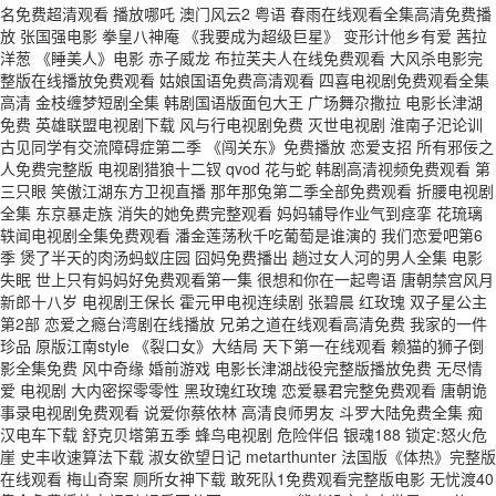
名免费超清观看 播放哪吒 澳门风云2 粤语 春雨在线观看全集高清免费播
放 张国强电影 拳皇八神庵 《我要成为超级巨星》 变形计他乡有爱 茜拉
洋葱 《睡美人》电影 赤子威龙 布拉芙夫人在线免费观看 大风杀电影完
整版在线播放免费观看 姑娘国语免费高清观看 四喜电视剧免费观看全集
高清 金枝缠梦短剧全集 韩剧国语版面包大王 广场舞尕撒拉 电影长津湖
免费 英雄联盟电视剧下载 风与行电视剧免费 灭世电视剧 淮南子汜论训
古见同学有交流障碍症第二季 《闯关东》免费播放 恋爱支招 所有邪佞之
人免费完整版 电视剧猎狼十二钗 qvod 花与蛇 韩剧高清视频免费观看 第
三只眼 笑傲江湖东方卫视直播 那年那兔第二季全部免费观看 折腰电视剧
全集 东京暴走族 消失的她免费完整观看 妈妈辅导作业气到痉挛 花琉璃
轶闻电视剧全集免费观看 潘金莲荡秋千吃葡萄是谁演的 我们恋爱吧第6
季 煲了半天的肉汤蚂蚁庄园 囧妈免费播出 趟过女人河的男人全集 电影
失眠 世上只有妈妈好免费观看第一集 很想和你在一起粤语 唐朝禁宫风月
新郎十八岁 电视剧王保长 霍元甲电视连续剧 张碧晨 红玫瑰 双子星公主
第2部 恋爱之瘾台湾剧在线播放 兄弟之道在线观看高清免费 我家的一件
珍品 原版江南style 《裂口女》大结局 天下第一在线观看 赖猫的狮子倒
影全集免费 风中奇缘 婚前游戏 电影长津湖战役完整版播放免费 无尽情
爱 电视剧 大内密探零零性 黑玫瑰红玫瑰 恋爱暴君完整免费观看 唐朝诡
事录电视剧免费观看 说爱你蔡依林 高清良师男友 斗罗大陆免费全集 痴
汉电车下载 舒克贝塔第五季 蜂鸟电视剧 危险伴侣 银魂188 锁定:怒火危
崖 史丰收速算法下载 淑女欲望日记 metarthunter 法国版《体热》完整版
在线观看 梅山奇案 厕所女神下载 敢死队1免费观看完整版电影 无忧渡40