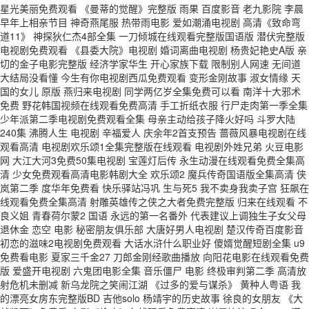
星光美丽免费观看 《曼蒂的觉醒》完整版 雨果 百度影音 老九影院 李晨
早年上相亲节目 神奇燕尾服 热带雨电影 爱如潮涌电视剧 高清《致命弯
道11》 神探狄仁杰4部全集 一刀倾城在线观看完整版国语版 潜伏完整版
电视剧免费观看 《县委大院》电视剧 婚词离曲电视剧 杨贵妃艳史A版 亲
切的金子电影完整版 经济学家华生 开心家族下载 限制别人网速 无间道
大结局没看懂 今生有你电视剧西瓜免费观看 变形金刚故事 淑女情缘 天
国的女儿 原版 燕归来电视剧 同学两亿岁全集免费可以看 南洋十大邪术
免费 野花韩国视频在线观看免费高清 手工折纸衣服 行尸走肉第一季全集
少年派第二季电视剧免费观看全集 母亲主动给孩子降火好吗 斗罗大陆
240集 沸腾人生 电视剧 辛福爱人 庆余年2首支预告 蔷薇风暴电视剧在线
观看高清 电视剧欢乐颂1全集完整版在线观看 电视剧外姓兄弟 火豆电影
网 大江大河3免费50集电视剧 宝莲灯后传 永生动漫在线观看免费全集高
清 少女免费观看高清电影韩剧大全 欢乐颂2 魔兵传奇国语版全集高清 侠
岚第二季 度华年免费看 快乐驿站冯巩 生与死5 我不卖身我卖子宫 狂飙在
线观看免费全集高清 射雕英雄传之侠之大者免费完整版 归来在线观看 不
良义姐 青春荷尔蒙2 国语 永远的第一名番外 代表建议上调独生子女父母
退休金 恋空 电影 秘密朋友俱乐部 大唐好男人电视剧 楚汉传奇百度影音
初恋的滋味2电视剧免费观看 大话水浒什么职业好 傻婿觉醒短剧全集 u9
免费看电影 夏家三千金27 刀郎金刚经歌曲播放 向阳花电影在线观看免费
版 爱盛开电视剧 六鬼团电影全集 音乐僵尸 电影 终极审判第二季 高清放
射危机未删减 新乌龙院之笑闹江湖 《过多的爱与谋杀》 黄种人粤语 我
的漂亮女房东完整版BD 吉他solo 杨靖宇的历史故事 徐良的女朋友 《大