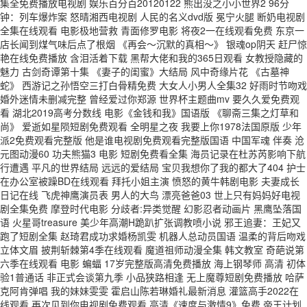
集全免费播放电视剧 娱乐百分百20120122 熊出没之小小世界2 96分
钟：列车爆炸案 怒晴湘西电视剧 人民的名义dvd版 冕宁火腿 断奶电视剧
全集在线观看 电影极地营救 青面修罗电影 将夜2一在线观看免费 东京一
店长闻到煤气味后点了根烟 《再会～沉默的真相～》 银魂op阴天 赶尸惊
艳在线免费播放 含泪活着下载 黑帮大佬和我的365日观看 女教授隐藏的
魅力 古剑奇谭第十集 《妻子的闺蜜》大结局 风中奇缘片花 《古墓神
蛇》 西游记之孙悟空三打白骨精免费 大女人小男人全集32 好雨时节吻戏
婚外迷情未删减完整 曾经爱过你郑源 世界杯主题曲mv 要久久爱免费观
看 湖北2019高考分数线 电影《金钱和我》国语版 《聊斋三集之灯草和
尚》 爱逝如星陨短剧免费观看 全明星之夜 我要上你1978法国原版 少年
派2免费观看完整版 他是谁电视剧免费观看完整版国语 中国军魂 伴奏 沧
元图动漫60 功夫熊猫3 电影 短剧免费看全集 海员记录在杜苏芮影响下航
行遭遇 平凡的世界结局 远远的爱结局 宝贝我想你了我的都大了404 护士
在办公室被躁BD在线观看 拜托小姐主演 愤怒的黄牛韩剧电影 夫妻成长
日记在线 飞虎神鹰演员表 男人的大鸟 漂亮爸爸03 世上只有妈妈好电视
剧全集免费 摩登时代电影 分歧者:异类觉醒 幻影忍者动画片 黑鹰坠落国
语 火星哥treasure 美少年高潮H跪趴扩张调教喷小说 邪王追妻：王妃又
跑了短剧全集 赵琦君成功求婚杨凯雯 机器人总动员国语 温柔的背后吻戏
立体文眉 披荆斩棘第4季在线观看 魔道祖师动漫全集 韩文教室 奇葩说第
六季在线观看 电影 蝙蝠 17岁完整版高清免费播放 海上钢琴师 高清 初体
验1普通话 非正式会谈第九季 小品狭路相逢 无上魔尊短剧免费播放 哈萨
克阿肯弹唱 我的妹妹雯雯 霍启山陈若琳婚礼最新消息 灌篮高手2022在
线观看 再次见到你电视剧免费观看 高清《速度与激情9》免费 帝王计划