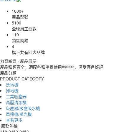
1000
+
產品型號
5100
全球員工總數
110
+
銷售網絡
4
旗下共有四大品牌
力奇威霸 · 產品展示
產品種類齊全，適配各種場景使用，深受客戶好評
產品分類
PRODUCT CATEGORY
洗地機
掃地機
工業吸塵器
高壓清潔機
吸塵器/吸塵吸水機
單擦機/拋光機
查看更多
服務熱線
158-0450-2453