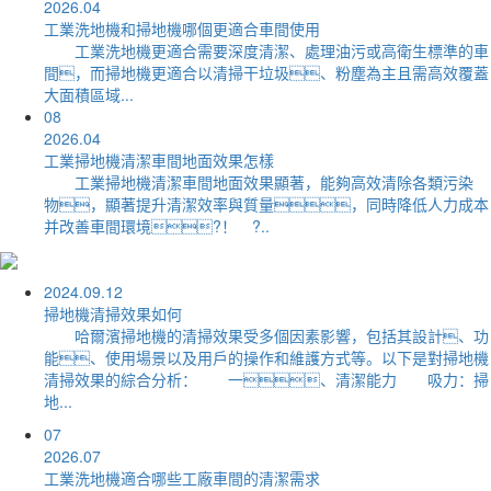
2026.04
工業洗地機和掃地機哪個更適合車間使用
工業洗地機更適合需要深度清潔、處理油污或高衛生標準的車
間，而掃地機更適合以清掃干垃圾、粉塵為主且需高效覆蓋
大面積區域...
08
2026.04
工業掃地機清潔車間地面效果怎樣
工業掃地機清潔車間地面效果顯著，能夠高效清除各類污染
物，顯著提升清潔效率與質量，同時降低人力成本
并改善車間環境?！ ?..
2024.09.12
掃地機清掃效果如何
哈爾濱掃地機的清掃效果受多個因素影響，包括其設計、功
能、使用場景以及用戶的操作和維護方式等。以下是對掃地機
清掃效果的綜合分析： 一、清潔能力 吸力：掃
地...
07
2026.07
工業洗地機適合哪些工廠車間的清潔需求