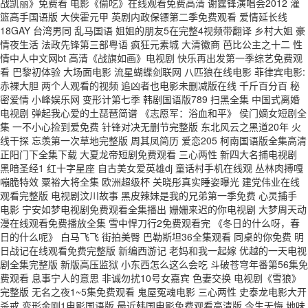
战凯丽》免费看 电影《偷吃》在线观看免费高清 谢霆锋演唱会2012 灌
篮高手国语版 大侠霍元甲 英剧内政保镖第二季免费观看 爱情延长线
18GAY 台湾男同 乱马国语 姐姐的朋友5在完整4视频带翻译 乡村大姐 豪
情夜生活 法政先锋第三部粤语 疯狂元素城 大清徽商 芭比公主之十二 性
情中人中文网bt 高清《战旗如画》电视剧 快乐再出发第一季综艺免费观
看 巴黎初体验 大场面电影 流星蝴蝶剑联网 八匹狼在线电影 菲律宾电影:
赤裸大胆 两个人观看的视频 追凶者也电影未删减版在线 千斤百分百 秘
密爱情 小峰娱乐网 变形计第七季 韩剧国语版789 扫黑全集 中国式离婚
电视剧 弹起我心爱的土琵琶简谱 《志愿军：浴血和平》 侯门嫡女短剧全
集 一不小心捡到爱免费 针锋对决无删节完整版 东北风云之黑道20年 火
线干探 忘羡第一次草地完整版 周其凤简历 爱恋205 柯南国语版全集高清
正阳门下全集下载 大夏龙帝短剧免费观看 三心两性 新四大名捕电视剧
黑暗圣经1 红十字星座 自古美女爱英雄dj 童话村手机在线观 丛林肉搏嘎
嘣脆特效 粟裕大将全集 欧洲超级杯 关晓彤真实睡姿曝光 建党伟业在线
观看完整版 电视剧汶川故事 黑皮辣妹是我的兄弟第一季免费 心灵捕手
电影 宁安如梦电视剧免费观看全集播出 姗姗来迟的你电视剧 大梦周天动
漫在线观看免费播放全集 雪中悍刀行2免费观看完 《冬日的什么呀，春
日的什么呢》 白马飞飞 街拍美臀 巴勒斯坦36全集观看 同桌的你免费 明
日战记在线观看免费完整版 新编西游记 老妈和我一起嫁 优越的一天电视
剧全集完整版 新版高压监狱 小东西怎么这么会吃 斗破苍穹年番第56集免
费观看 息事宁人的意思 非诚勿扰10号女嘉宾 色妻交换 电视剧《雪狼》
完整版 无名之夜1~5集免费观看 鬼屋冤魂电影 三心两性 史泰龙电影大开
杀戒 变形金刚1电影国语版 最近韩国电影免费观看高清版 今生无悔 地味