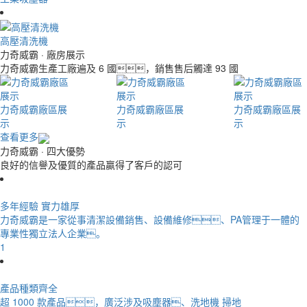
高壓清洗機
力奇威霸
· 廠房展示
力奇威霸生產工廠遍及 6 國，銷售售后觸達 93 國
力奇威霸廠區展
力奇威霸廠區展
力奇威霸廠區展
示
示
示
查看更多
力奇威霸
· 四大優勢
良好的信譽及優質的產品贏得了客戶的認可
多年經驗 實力雄厚
力奇威霸是一家從事清潔設備銷售、設備維修、PA管理于一體的
專業性獨立法人企業。
1
產品種類齊全
超 1000 款產品，廣泛涉及吸塵器、洗地機 掃地