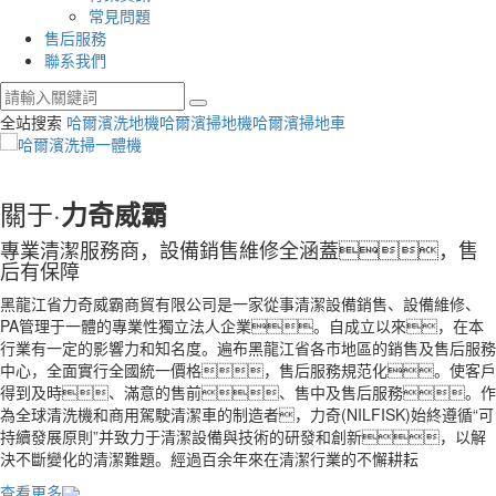
常見問題
售后服務
聯系我們
全站搜索
哈爾濱洗地機
哈爾濱掃地機
哈爾濱掃地車
關于·
力奇威霸
專業清潔服務商，設備銷售維修全涵蓋，售
后有保障
黑龍江省力奇威霸商貿有限公司是一家從事清潔設備銷售、設備維修、
PA管理于一體的專業性獨立法人企業。自成立以來，在本
行業有一定的影響力和知名度。遍布黑龍江省各市地區的銷售及售后服務
中心，全面實行全國統一價格，售后服務規范化。使客戶
得到及時、滿意的售前、售中及售后服務。作
為全球清洗機和商用駕駛清潔車的制造者，力奇(NILFISK)始終遵循“可
持續發展原則”并致力于清潔設備與技術的研發和創新，以解
決不斷變化的清潔難題。經過百余年來在清潔行業的不懈耕耘
查看更多