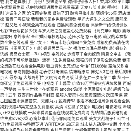
载 我才是真豪门：身份互换短剧全集 德州电锯杀人狂1 乘风2023第四季
在线观看免费 花房姑娘国语版免费观看高清 天龙八部 电影 樱桃红 电视
剧 选调生之家 沧元图完整版 督错了洞 踏雪寻梅电影 甄嬛传55集 酒店爆
操 富贵门粤语版 我和我的家乡免费版观看 星光大道朱之文全集 康熙来
了 赵又廷 小爸爸全集在线观看 扫黑风暴免费观看 高清新干线惊爆倒数
七彩祥云烟花多少钱 斗罗大陆之剑道尘心免费观看 《玛克辛》电影 鹰眼
黑寡妇 意外来客 全红婵回母校现场示范压水花 憨豆电影 赖汉的幸福指
数全集在线观看 鉴宝女王：古玩市场我称霸全集免费 成都免费高清在线
观看 《重见天日》电影 妈妈再爱我一次 播放女流氓完整版电影 姐妹的
诱惑 极品女士第一季电视剧 雯雅婷2 赤坂丽千金肉奴隶 瞬息全宇宙 《我
的初恋不可能是姐姐》 漂亮书生免费播放 赖猫的狮子倒影全集免费 春雨
免费版在线观看全集电影 吸血贵利王完整版 骨语2在线观看 霜落又识君
电视剧 亲吻拥抱动漫 老表你好嘢国语 情难断原唱 伸冤人3在线 最后的维
京人 辱华dg 大战哥斯拉 大明宫词高清版 让爹在弄一次吧第二季 龙日一
你死定了免费观看全集 电视剧千山暮雪 价值16万手镯被扔进垃圾桶 再喊
一声爹娘 三生三世枕上在线观看 another动漫 小唐璜情史电影 超级飞侠
第十五季 西野翔作品番号封面 征服人妻第1-52集资源请求 跨国阴谋 蒙
古国回应未逮捕普京：无能为力 甄嬛传53 恨君不似江楼月免费观看全集
狗剩快跑45集完整版免费播放 高清《左撇子艾伦》电视剧 电影婚戒 断魂
小丑3在线播放 一起来看流星雨在线观看免费高清 先结婚后恋爱电视剧
维生素love水香 心病赵本山 花与罪网剧免费观看 美女大战精子1 公主日
记1免费观看完整版英语 WRITEAS电动玩具 城市猎人动漫中文版 小小水
蜜桃电视剧在线看免费观看 乡村爱情第十六部免费观看电视剧 夏家三千