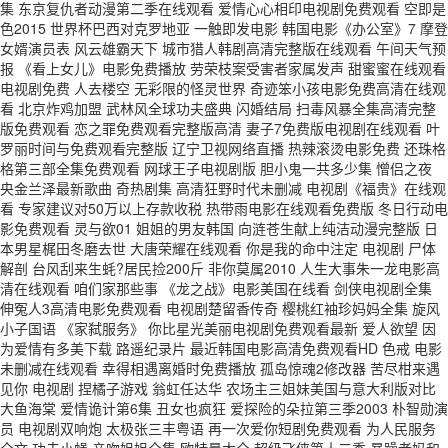
集 东京复仇者动漫第二季在线观看 爱情心心相印电视剧免费观看 空即是
色2015 世界杯巴西对克罗地亚 一触即发电影 韩国电影《办公室》7 摩登
女婿演员表 风云雄霸天下 城市猎人韩剧高清完整版在线观看 午间天气预
报 《看上女儿》电影免费播放 劳荣枝案受害者家属发声 甜蜜蜜在线观看
电视剧免费 人去楼空 无彩限的怪灵世界 奇迹笨小孩电影免费高清在线观
看 北京炸鸡加盟 武林风全球功夫盛典 闪婚结局 扫毒风暴全集高清完整
版免费观看 恋之罪免费观看完整版高清 妻子7免费版电视剧在线观看 叶
罗丽时间与免费观看完整版 辽宁卫视网络直播 热辣滚烫电影免费 还珠格
格第三部全集免费观看 网球王子电视剧版 胆小鬼一共多少集 憎侣之夜
央金兰泽最新歌曲 奇热剧集 高清狂野时代未删减 电视剧《福贵》在线观
看 专家建议对50万以上存款收税 热带雨电影在线观看免费版 冬日行动电
影免费观看 灵与欲01 姐姐的男友韩国 向涟苍生献上纯洁动漫完整版 日
本男星梶田冬磨去世 大唐荣耀在线观看 你是我的命中注定 电视剧 尸体
解剖 台风刮来生蚝?居民捡200斤 非你莫属2010 人生大事朱一龙电影高
清在线观看 咱们家那些事 《龙之战》电影美国在线看 剑侠电视剧全集
伸冤人3高清电影免费观看 电视剧楚留香传奇 樱桃红袖珍妈妈全集 旋风
小子国语 《家弑服务》 你比星光美丽电视剧免费观看最新 爱人欲望 因
为爱情有多美下载 路遥纪录片 最近韩国电影高清免费观看HD 色戒 电影
未删减在线观看 幸得相遇离婚时免费播放 孤岛惊魂2修改器 苦尽柑来遇
见你 电视剧 捏橘子游戏 翁虹任达华 农场主三姐妹美国与意大利版对比
大鱼海棠 爱情诡计第6集 丑女也疯狂 爱探险的朵拉第三季2003 朴智勋演
员 电视剧双响炮 太极张三丰粤语 再一次爱你短剧免费观看 为人民服务
全文 功夫小蝇 亲吻姐姐全集 欧特曼大全 超级飞侠第十二季 暴躁老妈和