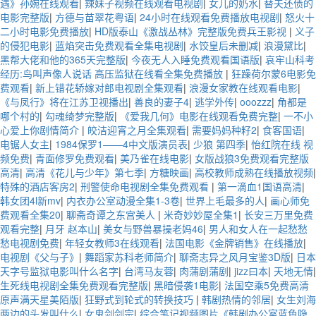
遇》孙婉在线观看
|
辣妹子视频在线观看电视剧
|
女儿的奶水
|
替夫还债的
电影完整版
|
方德与苗翠花粤语
|
24小时在线观看免费播放电视剧
|
怒火十
二小时电影免费播放
|
HD版泰山《激战丛林》完整版免费兵王影视
|
义子
的侵犯电影
|
蓝焰突击免费观看全集电视剧
|
水饺皇后未删减
|
浪漫黛比
|
黑帮大佬和他的365天完整版
|
今夜无人入睡免费观看国语版
|
哀牢山科考
经历:鸟叫声像人说话 高压监狱在线看全集免费播放
|
狂躁荷尔蒙6电影免
费观看
|
新上错花轿嫁对郎电视剧全集观看
|
浪漫女家教在线观看电影
|
《与凤行》将在江苏卫视播出
|
善良的妻子4
|
逃学外传
|
ooozzz
|
角都是
哪个村的
|
勾魂绮梦完整版
|
《爱我几何》电影在线观看免费完整
|
一不小
心爱上你剧情简介
|
皎洁迎宵之月全集观看
|
需要妈妈种籽2
|
食客国语
|
电锯人女主
|
1984保罗1——4中文版演员表
|
少狼 第四季
|
怡红院在线 视
频免费
|
青面修罗免费观看
|
美乃雀在线电影
|
女版战狼3免费观看完整版
高清
|
高清《花儿与少年》第七季
|
方糖映画
|
高校教师成熟在线播放视频
|
特殊的酒店客房2
|
刑警使命电视剧全集免费观看
|
第一滴血1国语高清
|
韩女团4l新mv
|
内衣办公室动漫全集1-3卷
|
世界上毛最多的人
|
画心师免
费观看全集20
|
聊斋奇谭之东宫美人
|
米奇妙妙屋全集1
|
长安三万里免费
观看完整
|
月牙 赵本山
|
美女与野兽暴操老妈46
|
男人和女人在一起愁愁
愁电视剧免费
|
年轻女教师3在线观看
|
法国电影《金牌销售》在线播放
|
电视剧《父与子》
|
舞蹈家苏科老师简介
|
聊斋志异之风月宝鉴3D版
|
日本
天字号监狱电影叫什么名字
|
台湾马友蓉
|
肉蒲剧蒲剧
|
jizz曰本
|
天地无情
|
生死线电视剧全集免费观看完整版
|
黑暗侵袭1电影
|
法国空乘5免费高清
原声满天星美陌版
|
狂野式到轮式的转换技巧
|
韩剧热情的邻居
|
女生刘海
两边的头发叫什么
|
女鬼剑剑宗
|
综合笔记视频图片《韩剧办公室蓝色隐