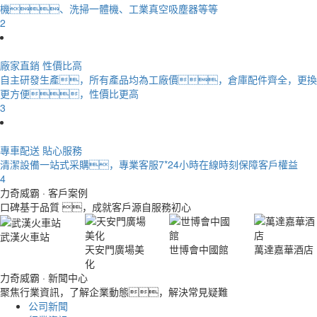
機、洗掃一體機、工業真空吸塵器等等
2
廠家直銷 性價比高
自主研發生產，所有產品均為工廠價，倉庫配件齊全，更換
更方便，性價比更高
3
專車配送 貼心服務
清潔設備一站式采購，專業客服7*24小時在線時刻保障客戶權益
4
力奇威霸
· 客戶案例
口碑基于品質 ，成就客戶源自服務初心
武漢火車站
天安門廣場美
世博會中國館
萬達嘉華酒店
化
力奇威霸
· 新聞中心
聚焦行業資訊，了解企業動態，解決常見疑難
公司新聞