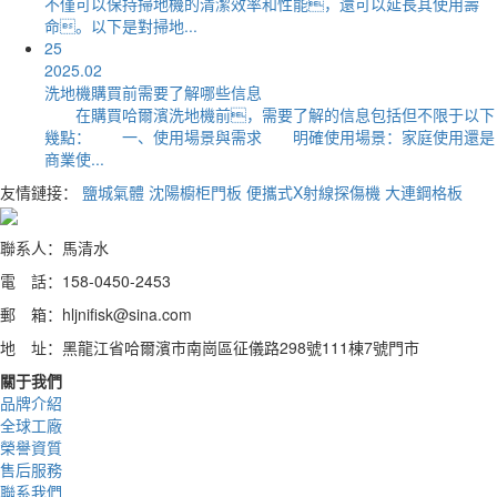
不僅可以保持掃地機的清潔效率和性能，還可以延長其使用壽
命。以下是對掃地...
25
2025.02
洗地機購買前需要了解哪些信息
在購買哈爾濱洗地機前，需要了解的信息包括但不限于以下
幾點： 一、使用場景與需求 明確使用場景：家庭使用還是
商業使...
友情鏈接：
鹽城氣體
沈陽櫥柜門板
便攜式X射線探傷機
大連鋼格板
聯系人：馬清水
電 話：158-0450-2453
郵 箱：hljnifisk@sina.com
地 址：黑龍江省哈爾濱市南崗區征儀路298號111棟7號門市
關于我們
品牌介紹
全球工廠
榮譽資質
售后服務
聯系我們