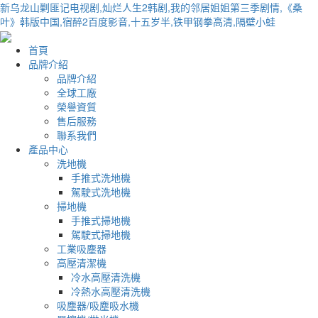
新乌龙山剿匪记电视剧,灿烂人生2韩剧,我的邻居姐姐第三季剧情,《桑
叶》韩版中国,宿醉2百度影音,十五岁半,铁甲钢拳高清,隔壁小蛙
首頁
品牌介紹
品牌介紹
全球工廠
榮譽資質
售后服務
聯系我們
產品中心
洗地機
手推式洗地機
駕駛式洗地機
掃地機
手推式掃地機
駕駛式掃地機
工業吸塵器
高壓清潔機
冷水高壓清洗機
冷熱水高壓清洗機
吸塵器/吸塵吸水機