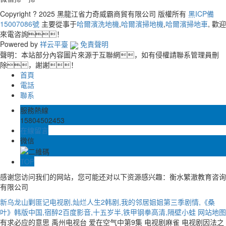
Copyright ? 2025 黑龍江省力奇威霸商貿有限公司 版權所有
黑ICP備
15007086號
主要從事于
哈爾濱洗地機
,
哈爾濱掃地機
,
哈爾濱掃地車
, 歡迎
來電咨詢！
Powered by
祥云平臺
免責聲明
聲明：本站部分內容圖片來源于互聯網，如有侵權請聯系管理員刪
除，謝謝！
首頁
電話
聯系
服務熱線
15804502453
在線留言
微信
TOP
感谢您访问我们的网站，您可能还对以下资源感兴趣：衡水繁澈教育咨询
有限公司
新乌龙山剿匪记电视剧,灿烂人生2韩剧,我的邻居姐姐第三季剧情,《桑
叶》韩版中国,宿醉2百度影音,十五岁半,铁甲钢拳高清,隔壁小蛙
网站地图
有求必应的意思 禹州电视台 爱在空气中第9集 电视剧麻雀 电视剧因法之