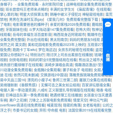
身帽子》 - 全集免费观看 - 永时影院印度
|
战神电视剧全集免费观看完整
版
|
班长尝尝吗王老师来点稀的
|
丰满的女学生3
|
《枭起青壤》在线观看
|
掌心里的海
|
明星大侦探第五季
|
熟睡中被义子侵犯2
|
神秘窥视电影
|
蛮荒
禁地
|
男男在洗澡时互添gay
|
《爱我几何》免费观看完整版下载
|
蜜桃熟
了电影
|
电影需要爸爸的播种子
|
亲爱的客栈2026免费观看
|
鹿晗脸上的
疤
|
牙医姐妹在线
|
斗罗大陆动漫147集免费观看
|
恐怖大师
|
牧神记40在
线观看
|
岳母的幸福生活百度影音
|
梅西现身迈阿密超市
|
甄嬛传在线观看
全集免费完整版
|
外出在线观看
|
黑太阳南京
|
妈妈的男朋友5线观 高清
|
突然之间 莫文蔚
|
美和花园电影免费观看2023年上映的
|
玉观音27集完整
版免费
|
跑跑卡丁车wkc
|
梦在海这边
|
女房东的秘密在线观看
|
盗花野史
|
爱国让你想起什么
|
特别治疗
|
陪讨厌上司去出差旅在线播放
|
钱塘传奇电
视剧
|
剑侠电视剧
|
妈妈的职业5完整版结局在线看
|
熊出没之城市大冒险
|
商务旅行戴绿帽子在线观看
|
滨崎步演唱会高清
|
情趣酒店激战1至5集
|
孟
川动漫全集免费观看
|
金瓶酶2全集观看
|
骡子和金子 电视剧
|
女超人麦乐
迪 在线
|
依然闪亮未删减
|
交换游戏2中国话
|
落魄贵族琉璃免费观看动漫
|
易中天品三国16
|
漂亮的小瘦子4
|
鲁邦三世第二部
|
屠狼刀全集在线观看
|
吴绮珊新剧《香醇秀感》
|
无懈可击之美女如云结局
|
百家讲坛慈禧全集
|
电锯人第一季动漫资源
|
八戒8
|
正义联盟扎导剪辑版在线观看
|
暗香 电视
剧
|
巨神战击队第一季免费观看
|
艳遇修理工在线播放
|
女孩查分当天遭遇
车祸
|
濑户之花嫁
|
刀锋之上苏联电影免费观看
|
情爱天空
|
神功元气袋
|
overflower高清在线免费观看
|
喊麦现场
|
隐密的角落
|
女老板电影
|
公的之
浮之手
|
市委书记的女婿
|
异形:夺命舰 电影
|
法国空乘2019在线观看完整