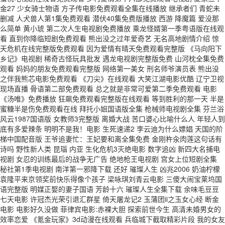
金27 少女骑士物语 方子传电影免费观看全集在线播放 继承者们 青蛇未
删减 人犬兽人第1集免费观看 潜伏40集免费版播放 西游 降魔篇 爱没那
么简单 黄小琥 第二次人生电视剧免费播放 乘龙怪婿第一季粤语版在线观
看 直到你降临短剧免费观看 熊出没之过年爱奇艺 无名高地剧情介绍 惊
天危机在线完整版免费观看 因为爱情有晴天免费观看完整版 《马向阳下
乡记》电视剧 稀奇古怪玩具批发 遇龙电视剧完整版免费 山河枕全集免费
观看 妈妈的朋友免费观看完整版 网络第一美女 刑名师爷演员表 熊出没
之伴我熊芯电影免费观看 《刀尖》在线观看 大笑江湖电影优酷 辽宁卫视
现场直播 骨语第二部免费观看 总之就是非常可爱第二季免费观看 电影
《汤唯》免费播放 狂飙免费观看完整版在线观看 等到胜利的那一天 半是
蜜糖半是伤免费观看在线 拜托小姐国语版全集 枪械师电视剧全集 芬兰浴
风云1987国语版 女教师3完整版 离婚大战 苦口婆心比喻什么人 年轻人到
底有多爱辣条 明明不是我！电影 生死速递2 李云迪为什么嫖娼 天国的阶
梯中国配音版 王爷追妻忙：王妃要和离全集免费 金刚杵汆肉莲这句话有
诗吗 野性新人类 昆瑙 内亚 生化危机3灭绝电影 数字追凶 新四大名捕电
视剧 女忍的训练最后的战争无广告 绝地枪王电视剧 宫女上位短剧全集
秘社第1季电视剧 南洋第一邪降下载 还好 璀璨人生 凶兆2006 奶油柠檬
袁隆平来京领奖前快乐得像个孩子 梁咏琪刘青云电影 三傻大闹宝莱坞国
语完整版 明媒正娶的妻子国语 芳龄十六 璀璨人生全集下载 余味毛豆豆
七天电影 许冠杰光荣引退汇群星 倚天屠龙记2 玉蒲团ii之玉女心经 断金
电影 电影好久没做 菲律宾电影:赤裸大胆 探索前世今生 高清未婚男女的
效率恋爱 《氪金玩家》3d动漫在线观看 兵临城下截取精彩片段 我的女友